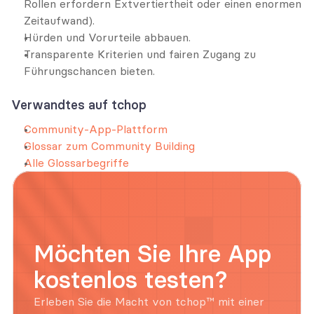
Rollen erfordern Extvertiertheit oder einen enormen 
Zeitaufwand).
Hürden und Vorurteile abbauen.
Transparente Kriterien und fairen Zugang zu 
Führungschancen bieten.
Verwandtes auf tchop
Community-App-Plattform
Glossar zum Community Building
Alle Glossarbegriffe
Möchten Sie Ihre App 
kostenlos testen?
Erleben Sie die Macht von tchop™ mit einer 