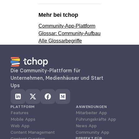
Mehr bei tchop
Community-App-Plattform
Glossar: Community-Aufbau
Alle Glossarbegriffe
Die Community-Plattform für 
Unternehmen, Medienhäuser und Start 
Ups
PLATTFORM
ANWENDUNGEN
Features
Mitarbeiter App
Mobile Apps
Führungskräfte App
Web App
News App
Content Management
Community App
Content Curation
PERFEKT FÜR