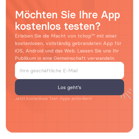
Möchten Sie Ihre App 
kostenlos testen?
Erleben Sie die Macht von tchop™ mit einer 
kostenlosen, vollständig gebrandeten App für 
iOS, Android und das Web. Lassen Sie uns Ihr 
Publikum in eine Gemeinschaft verwandeln.
Jetzt kostenlose Test-Apps anfordern!