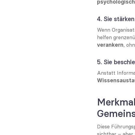
psychologisch
4. Sie stärken
Wenn Organisati
helfen grenzen
, oh
verankern
5. Sie besch
Anstatt Informa
Wissensausta
Merkmal
Gemeins
Diese Führungsp
sichtbar – aber 