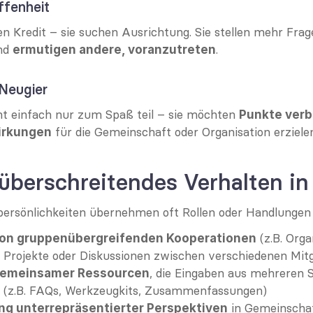
fenheit
n Kredit – sie suchen Ausrichtung. Sie stellen mehr Fragen
nd 
.
ermutigen andere, voranzutreten
 Neugier
t einfach nur zum Spaß teil – sie möchten 
Punkte verb
 für die Gemeinschaft oder Organisation erziele
irkungen
berschreitendes Verhalten in
ersönlichkeiten übernehmen oft Rollen oder Handlungen 
 (z.B. Orga
von gruppenübergreifenden Kooperationen
Projekte oder Diskussionen zwischen verschiedenen Mitg
, die Eingaben aus mehreren 
gemeinsamer Ressourcen
n (z.B. FAQs, Werkzeugkits, Zusammenfassungen)
 in Gemeinscha
g unterrepräsentierter Perspektiven