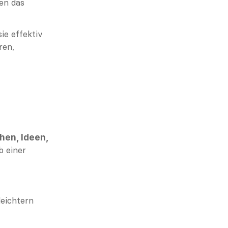
en das 
e effektiv 
en, 
en, Ideen, 
 einer 
leichtern