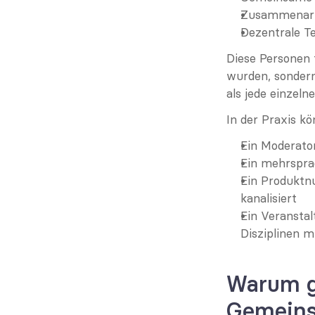
Zusammenarbe
Dezentrale T
Diese Personen f
wurden, sondern
als jede einzel
In der Praxis kö
Ein Moderato
Ein mehrspra
Ein Produktn
kanalisiert
Ein Veranstal
Disziplinen m
Warum g
Gemeins