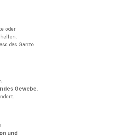
e oder 
geografiebasierte Untergruppen. Grenzenüberbrückende Führungskräfte helfen, 
dass das Ganze 
. 
, 
endes Gewebe
ndert.
 
on und 