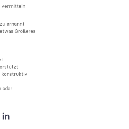
 vermitteln
azu ernannt 
 etwas Größeres 
et
erstützt
konstruktiv 
 oder 
in 