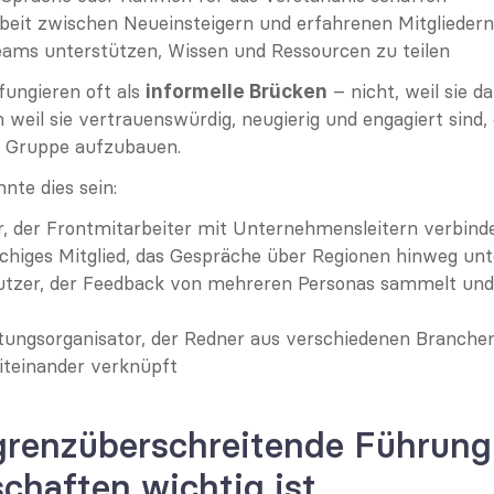
it zwischen Neueinsteigern und erfahrenen Mitgliedern
eams unterstützen, Wissen und Ressourcen zu teilen
ungieren oft als 
 – nicht, weil sie d
informelle Brücken
 weil sie vertrauenswürdig, neugierig und engagiert sind,
ne Gruppe aufzubauen.
nnte dies sein:
r, der Frontmitarbeiter mit Unternehmensleitern verbind
chiges Mitglied, das Gespräche über Regionen hinweg unt
utzer, der Feedback von mehreren Personas sammelt und 
tungsorganisator, der Redner aus verschiedenen Branchen
iteinander verknüpft
renzüberschreitende Führung 
chaften wichtig ist