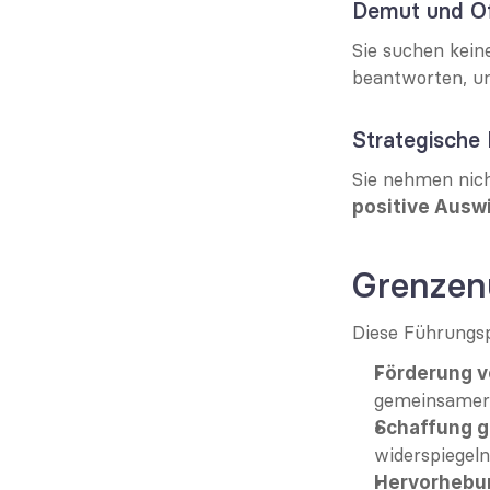
Demut und Of
Sie suchen keine
beantworten, u
Strategische
Sie nehmen nich
positive Ausw
Grenzenü
Diese Führungsp
Förderung 
gemeinsamer 
Schaffung 
widerspiegel
Hervorhebun