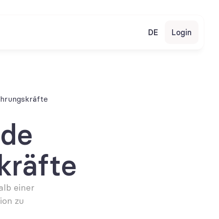
DE
Login
hrungskräfte
de 
räfte
lb einer 
on zu 