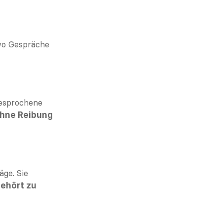
wo Gespräche 
esprochene 
hne Reibung 
ge. Sie 
hört zu 