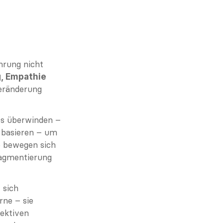
rung nicht 
, Empathie 
Veränderung 
los überwinden – 
unabhängig davon, ob diese auf Geografie, Kultur, Funktion oder Ideologie basieren – um 
e bewegen sich 
agmentierung 
sich 
weiterentwickeln und inklusiv bleiben wollen. Sie führen nicht nur von vorne – sie 
ektiven 