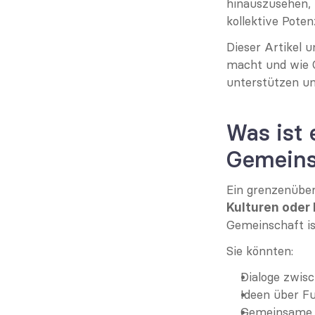
hinauszusehen, 
kollektive Poten
Dieser Artikel u
macht und wie O
unterstützen u
Was ist 
Gemeins
Ein grenzenüber
Kulturen oder 
Gemeinschaft is
Sie könnten:
Dialoge zwis
Ideen über F
Gemeinsame S