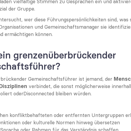
laden vielfältige Stimmen zu Gesprächen ein und aktivier
zial der Gruppe.
ntersucht, wer diese Führungspersönlichkeiten sind, was si
rganisationen und Gemeinschaftsmanager sie identifizier
nd ermächtigen können.
ein grenzenüberbrückender 
chaftsführer?
brückender Gemeinschaftsführer ist jemand, der 
Mensch
 verbindet, die sonst möglicherweise innerhalb
Disziplinen
oliert oderDisconnected bleiben würden.
chen konfliktbehafteten oder entfernten Untergruppen er
unktionen oder kulturelle Normen hinweg übersetzen
prache oder Rahmen für das Verständnis schaffen