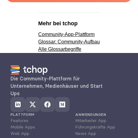
Mehr bei tchop
Community-App-Plattform
Glossar: Community-Aufbau
Alle Glossarbegriffe
Die Community-Plattform für 
Unternehmen, Medienhäuser und Start 
Ups
PLATTFORM
ANWENDUNGEN
Features
Mitarbeiter App
Mobile Apps
Führungskräfte App
Web App
News App