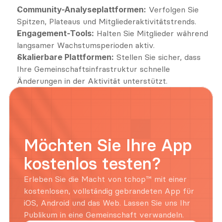
Community-Analyseplattformen:
 Verfolgen Sie 
Spitzen, Plateaus und Mitgliederaktivitätstrends.
Engagement-Tools:
 Halten Sie Mitglieder während 
langsamer Wachstumsperioden aktiv.
Skalierbare Plattformen:
 Stellen Sie sicher, dass 
Ihre Gemeinschaftsinfrastruktur schnelle 
Änderungen in der Aktivität unterstützt.
Möchten Sie Ihre App 
kostenlos testen?
Erleben Sie die Macht von tchop™ mit einer 
kostenlosen, vollständig gebrandeten App für 
iOS, Android und das Web. Lassen Sie uns Ihr 
Publikum in eine Gemeinschaft verwandeln.