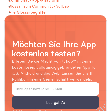
Community-App-Plattform
Glossar zum Community-Aufbau
Alle Glossarbegriffe
Möchten Sie Ihre App 
kostenlos testen?
Erleben Sie die Macht von tchop™ mit einer 
kostenlosen, vollständig gebrandeten App für 
iOS, Android und das Web. Lassen Sie uns Ihr 
Publikum in eine Gemeinschaft verwandeln.