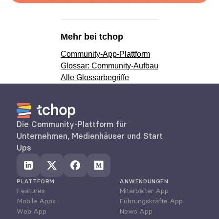
Mehr bei tchop
Community-App-Plattform
Glossar: Community-Aufbau
Alle Glossarbegriffe
Die Community-Plattform für 
Unternehmen, Medienhäuser und Start 
Ups
PLATTFORM
ANWENDUNGEN
Features
Mitarbeiter App
Mobile Apps
Führungskräfte App
Web App
News App