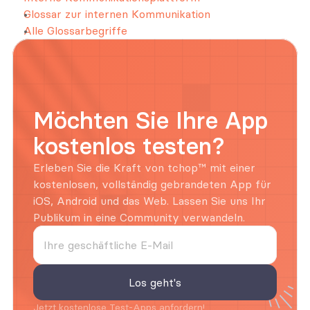
Glossar zur internen Kommunikation
Alle Glossarbegriffe
Möchten Sie Ihre App 
kostenlos testen?
Erleben Sie die Kraft von tchop™ mit einer 
kostenlosen, vollständig gebrandeten App für 
iOS, Android und das Web. Lassen Sie uns Ihr 
Publikum in eine Community verwandeln.
Jetzt kostenlose Test-Apps anfordern!