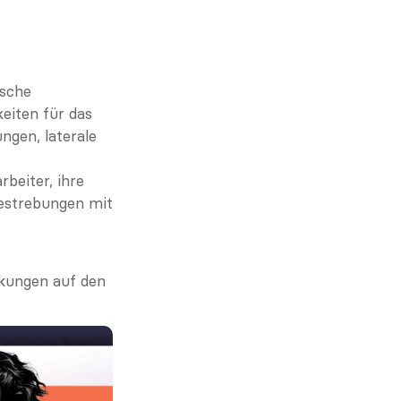
sche 
iten für das 
gen, laterale 
eiter, ihre 
Bestrebungen mit 
kungen auf den 