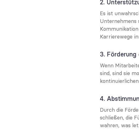
2. Unterstütz
Es ist unwahrsch
Unternehmens su
Kommunikation üb
Karrierewege in
3. Förderung
Wenn Mitarbeite
sind, sind sie m
kontinuierlichen
4. Abstimmun
Durch die Förd
schließen, die F
wahren, was letz