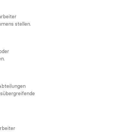
beiter 
mens stellen.
der 
n.
bteilungen 
sübergreifende 
beiter 