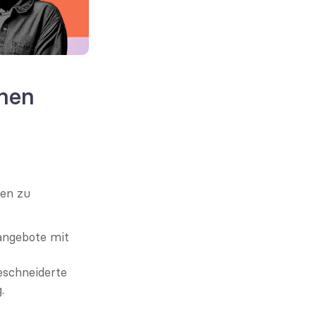
hen 
en zu 
angebote mit 
eschneiderte 
.