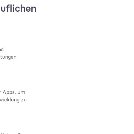
uflichen 
d 
rtungen 
r Apps, um 
icklung zu 