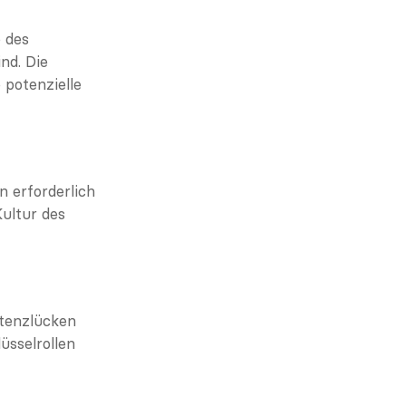
 des 
d. Die 
potenzielle 
 erforderlich 
ultur des 
enzlücken 
sselrollen 