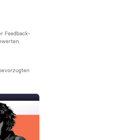
er Feedback-
ewerten.
bevorzugten 