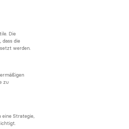
e. Die 
 dass die 
setzt werden.
bermäßigen 
 zu 
ine Strategie, 
chtigt.