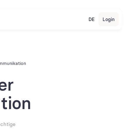
DE
Login
ommunikation
r 
tion
chtige 