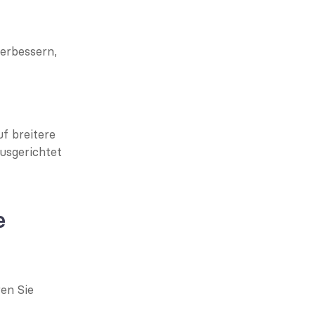
erbessern, 
 breitere 
sgerichtet 
e
en Sie 