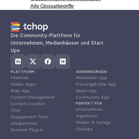
Alle Glossarbegriffe
Die Community-Plattform für 
Unternehmen, Medienhäuser und Start 
Ups
PLATTFORM
ANWENDUNGEN
Features
Mitarbeiter App
Mobile Apps
Führungskräfte App
Web App
News App
Content Management
Community App
Content Curation
PERFEKT FÜR
Unternehmen
Chat
Agenturen
Engagement Tools
Medien & Verlage
Integrationen
Startups
Browser Plug-in