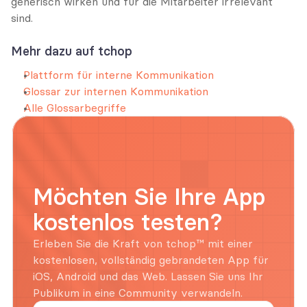
generisch wirken und für die Mitarbeiter irrelevant 
sind.
Mehr dazu auf tchop
Plattform für interne Kommunikation
Glossar zur internen Kommunikation
Alle Glossarbegriffe
Möchten Sie Ihre App 
kostenlos testen?
Erleben Sie die Kraft von tchop™ mit einer 
kostenlosen, vollständig gebrandeten App für 
iOS, Android und das Web. Lassen Sie uns Ihr 
Publikum in eine Community verwandeln.