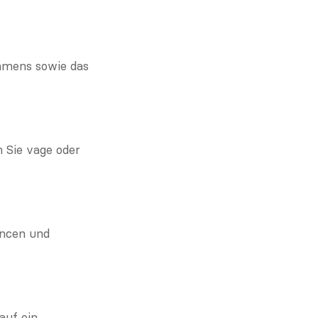
hmens sowie das 
 Sie vage oder 
ncen und 
uf ein, 