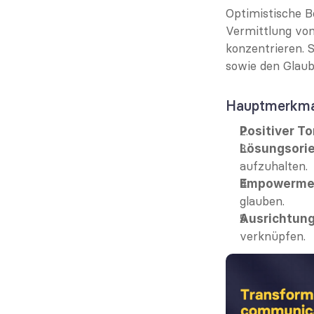
Optimistische B
Vermittlung von
konzentrieren. 
sowie den Glaub
Hauptmerkmal
Positiver T
Lösungsorie
aufzuhalten.
Empowerme
glauben.
Ausrichtun
verknüpfen.