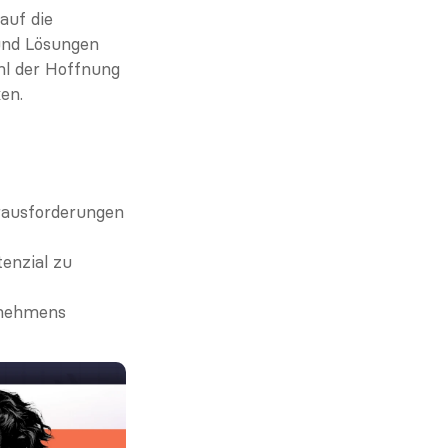
uf die 
und Lösungen 
hl der Hoffnung 
en.
rausforderungen 
enzial zu 
nehmens 