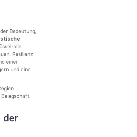
der Bedeutung, 
stische 
sselrolle, 
uen, Resilienz 
d einer 
ern und eine 
egien 
 Belegschaft.
der 