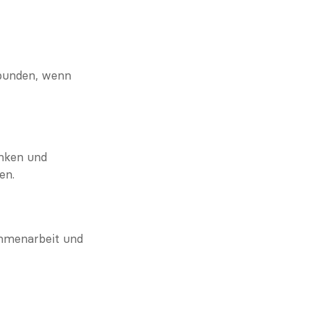
bunden, wenn 
nken und 
en.
mmenarbeit und 