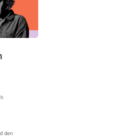
 
h 
d den 