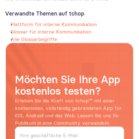
Verwandte Themen auf tchop
Plattform für interne Kommunikation
Glossar für interne Kommunikation
Alle Glossarbegriffe
Möchten Sie Ihre App 
kostenlos testen?
Erleben Sie die Kraft von tchop™ mit einer 
kostenlosen, vollständig gebrandeten App für 
iOS, Android und das Web. Lassen Sie uns Ihr 
Publikum in eine Community verwandeln.