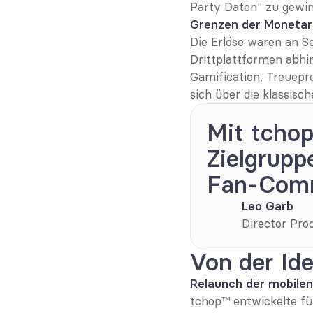
Party Daten" zu gewi
Grenzen der Monetar
Die Erlöse waren an S
Drittplattformen abhi
Gamification, Treuepr
sich über die klassisc
Mit tchop
Zielgrupp
Fan-Comm
Leo Garb
Director Pro
Von der Id
Relaunch der mobile
tchop™ entwickelte f