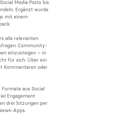
ocial Media Posts bis 
ndeln. Ergänzt wurde 
s mit einem 
back.
 alle relevanten 
Umfragen. Community-
en einzusteigen – in 
 für sich: Über ein 
 mit Kommentaren oder 
 Formate aus Social 
viel Engagement 
en drei Sitzungen per 
News-Apps. 