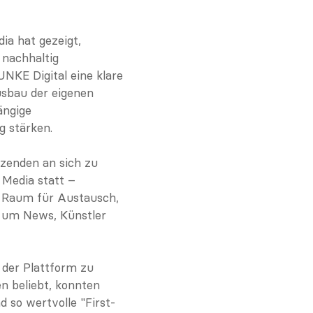
a hat gezeigt, 
nachhaltig 
NKE Digital eine klare 
usbau der eigenen 
ngige 
 stärken.
zenden an sich zu 
Media statt – 
 Raum für Austausch, 
d um News, Künstler 
 der Plattform zu 
 beliebt, konnten 
so wertvolle "First-