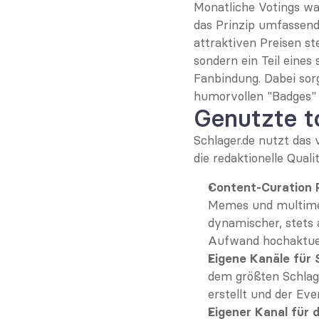
Monatliche Votings wa
das Prinzip umfassend
attraktiven Preisen st
sondern ein Teil eines
Fanbindung. Dabei sor
humorvollen "Badges" 
Genutzte 
Schlager.de
 nutzt das 
die redaktionelle Qua
Content-Curation 
Memes und multimedi
dynamischer, stets 
Aufwand hochaktuell
Eigene Kanäle für 
dem größten Schlag
erstellt und der Ev
Eigener Kanal für