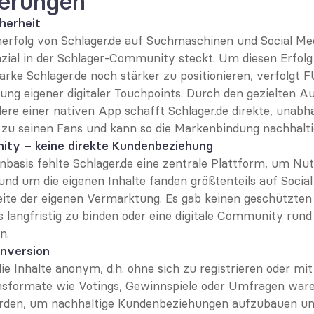
erungen
herheit
erfolg von Schlager.de auf Suchmaschinen und Social Medi
ial in der Schlager-Community steckt. Um diesen Erfolg 
ke Schlager.de noch stärker zu positionieren, verfolgt FU
lung eigener digitaler Touchpoints. Durch den gezielten A
re einer nativen App schafft Schlager.de direkte, unabhä
u seinen Fans und kann so die Markenbindung nachhaltig
ity – keine direkte Kundenbeziehung
anbasis fehlte Schlager.de eine zentrale Plattform, um Nut
und um die eigenen Inhalte fanden größtenteils auf Social 
ite der eigenen Vermarktung. Es gab keinen geschützten
s langfristig zu binden oder eine digitale Community run
n.
nversion
ie Inhalte anonym, d.h. ohne sich zu registrieren oder mit
onsformate wie Votings, Gewinnspiele oder Umfragen waren
rden, um nachhaltige Kundenbeziehungen aufzubauen und 