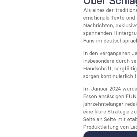
Über Schla
Als eines der traditio
emotionale Texte und e
Nachrichten, exklusive
spannenden Hintergrund
Fans im deutschsprac
In den vergangenen Jah
insbesondere durch sei
Handschrift, sorgfälti
sorgen kontinuierlich 
Im Januar 2024 wurde 
Essen ansässigen FUN
jahrzehntelanger redak
eine klare Strategie z
Seite an Seite mit et
Produktleitung von Le