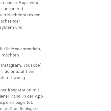
den neuen Apps wird 
osungen mit 
ein Nachrichtenkanal, 
wachsender 
system und 
lt für Medienmarken, 
n möchten:
 Instagram, YouTube), 
 So entsteht ein 
ch mit wenig 
ner Kooperation mit 
ner Kanal in der App 
pielen begleitet.
m größten Schlager-