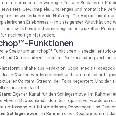
ren immer schon ein wichtiger Teil von Schlager.de. Mit 
 erweitert. Gewinnspiele, Challenges und monatliche Verl
eigern die wiederkehrende Nutzung. Die App ist nicht nur 
 spielerischen Erlebnisses – mit steigender Aktivität und 
gt ein Leaderboard mit einem eigens entwickelten Punkte
für nachhaltige Motivation.
tchop™-Funktionen
volle Spektrum an tchop™-Funktionen – speziell entwicke
lität mit Community-orientierter Nutzerbindung verbinde
Plattform:
 Inhalte aus Redaktion, Social Media (Facebook,
alen Quellen werden manuell und automatisch integriert.
aktueller Content-Stream, der Fans begeistert. Und der si
 organisieren lässt.
Stars:
 Eigener Kanal für den Schlagermove: Im Rahmen ei
er-Event Deutschlands, dem Schlagermove, wurde ein eige
ent umfassend mit Informationen, Reportagen und Gewinns
 den Schlagermove
: Im Rahmen einer Kooperation mit de