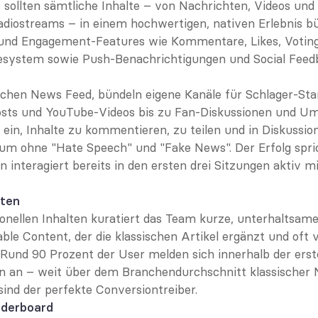
ollten sämtliche Inhalte – von Nachrichten, Videos und S
adiostreams – in einem hochwertigen, nativen Erlebnis bü
nd Engagement-Features wie Kommentare, Likes, Voting
esystem sowie Push-Benachrichtigungen und Social Feed
chen News Feed, bündeln eigene Kanäle für Schlager-Stars
Posts und YouTube-Videos bis zu Fan-Diskussionen und 
ein, Inhalte zu kommentieren, zu teilen und in Diskussion
m ohne "Hate Speech" und "Fake News". Der Erfolg spricht
en interagiert bereits in den ersten drei Sitzungen aktiv
lten
onellen Inhalten kuratiert das Team kurze, unterhaltsame
able Content, der die klassischen Artikel ergänzt und oft 
uf: Rund 90 Prozent der User melden sich innerhalb der erst
gin an – weit über dem Branchendurchschnitt klassischer 
nd der perfekte Conversiontreiber.
aderboard