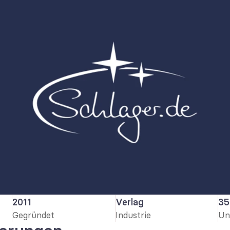
2011
Verlag
35
Gegründet
Industrie
Un