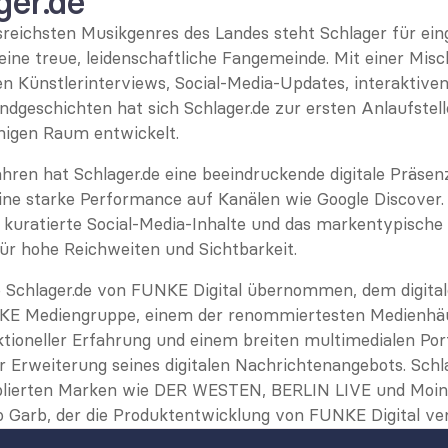
ger.de
nsreichsten Musikgenres des Landes steht Schlager für ein
ine treue, leidenschaftliche Fangemeinde. Mit einer Misc
n Künstlerinterviews, Social-Media-Updates, interaktiven
geschichten hat sich Schlager.de zur ersten Anlaufstelle
higen Raum entwickelt.
ren hat Schlager.de eine beeindruckende digitale Präsenz
ne starke Performance auf Kanälen wie Google Discover. D
g kuratierte Social-Media-Inhalte und das markentypische
für hohe Reichweiten und Sichtbarkeit.
Schlager.de von FUNKE Digital übernommen, dem digitalen
KE Mediengruppe, einem der renommiertesten Medienhäus
tioneller Erfahrung und einem breiten multimedialen Port
ur Erweiterung seines digitalen Nachrichtenangebots. Schla
ablierten Marken wie DER WESTEN, BERLIN LIVE und Moin.d
o Garb, der die Produktentwicklung von FUNKE Digital ve