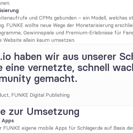
nnen.
isierung
eitenaufrufe und CPMs gebunden – ein Modell, welches st
ng. FUNKE wollte neue Wege der Monetarisierung erschlie
ogramme, Gewinnspiele und Premium-Erlebnisse für Fans.
he Website allein kaum umsetzen.
.io haben wir aus unserer Sc
e eine vernetzte, schnell wac
unity gemacht.
duct, FUNKE Digital Publishing
ee zur Umsetzung
n Apps
ür FUNKE eigene mobile Apps für 
Schlager.de
 auf Basis d